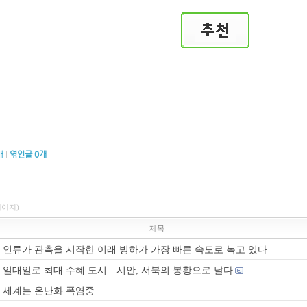
개
|
엮인글
0
개
페이지)
제목
인류가 관측을 시작한 이래 빙하가 가장 빠른 속도로 녹고 있다
일대일로 최대 수혜 도시…시안, 서북의 봉황으로 날다
세계는 온난화 폭염중