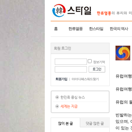
홈
한류열풍
한스타일
한국의 역사
회원 로그인
정보기억
유럽여행
회원가입
|
아이디/패스워드찾기
유럽여행
한민족 중심 뉴스
유럽의 
세계는 지금
빈발하는 
있으며, 
많이 본 글
댓글 많은 글
이 있는 