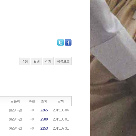
수정
답변
삭제
목록으로
글쓴이
추천
조회
날짜
한스타일
+0
2265
2015.08.04
한스타일
+0
2500
2015.08.01
한스타일
+0
2153
2015.07.31