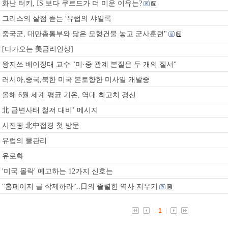
화난 터키, IS 보다 쿠르드가 더 미운 이유는?
그리스의 살점 뜯는 '유럽의 샤일록
중국군, 대만총통부와 닮은 모형건물 놓고 군사훈련"
[다가오는 美금리인상]
왕지쓰 베이징대 교수 "미·중 관계 본질은 두 개의 질서"
러시아,중국,북한 미국 본토향한 미사일 개발중
올해 6월 세계 평균 기온, 역대 최고치 경신
北 급변사태 철저 대비’ 메시지
시진핑 北中접경 첫 방문
유럽의 물관리
유로화
'미국 몰락' 예고하는 12가지 신호는
"홈페이지 글 삭제하라"..日의 졸렬한 역사 지우기
1