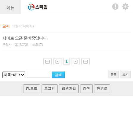
메뉴
공지
1개(1/1페이지)
사이트 오픈 준비중입니다.
운영자
2015.07.23
조회 971
|
|
1
목록
쓰기
PC모드
로그인
회원가입
검색
맨위로