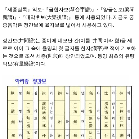
『세종실록』악보·『금합자보(琴合字譜)』·『양금신보(梁琴
新譜)』·『대악후보(大樂後譜)』 등에 사용되었다. 지금도 궁
중음악은 정간보에 율자보를 넣어서 사용하고 있다.
정간보(井間譜)는 종이에 네모난 칸(이를 '井間'이라 함)을 세
로로 이어 그 속에 율명의 첫 글자를 한자(漢字)로 적어 기보하
는 것으로 조선 세종(世宗)때 창안되었으며, 동양 최초의 유량
악보(有量樂譜)이다.