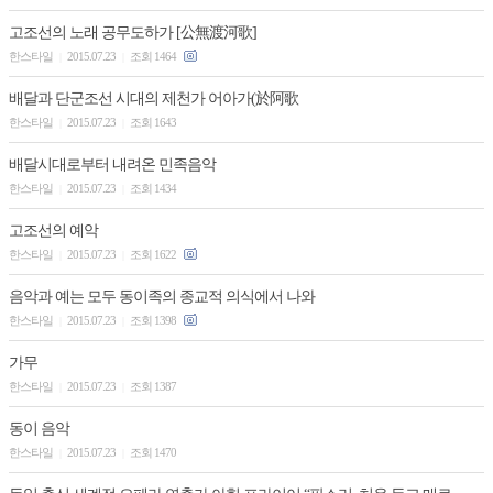
고조선의 노래 공무도하가 [公無渡河歌]
한스타일
2015.07.23
조회 1464
|
|
배달과 단군조선 시대의 제천가 어아가(於阿歌
한스타일
2015.07.23
조회 1643
|
|
배달시대로부터 내려온 민족음악
한스타일
2015.07.23
조회 1434
|
|
고조선의 예악
한스타일
2015.07.23
조회 1622
|
|
음악과 예는 모두 동이족의 종교적 의식에서 나와
한스타일
2015.07.23
조회 1398
|
|
가무
한스타일
2015.07.23
조회 1387
|
|
동이 음악
한스타일
2015.07.23
조회 1470
|
|