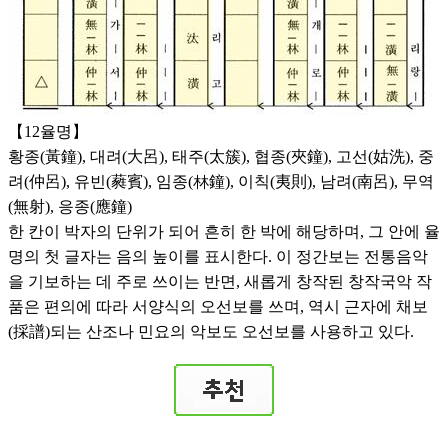
【12율명】
황종(黃鐘), 대려(大呂), 태주(太簇), 협종(夾鐘), 고선(姑洗), 중
려(仲呂), 유빈(蕤賓), 임종(林鐘), 이칙(夷則), 남려(南呂), 무역
(無射), 응종(應鐘)
한 칸이 박자의 단위가 되어 흔히 한 박에 해당하며, 그 안에 율
명의 첫 글자는 음의 높이를 표시한다. 이 정간보는 전통음악
을 기보하는 데 주로 쓰이는 반면, 새롭게 창작된 창작국악 작
품은 편의에 따라 서양식의 오선보를 쓰며, 역시 근자에 채보
(採譜)되는 산조나 민요의 악보도 오선보를 사용하고 있다.