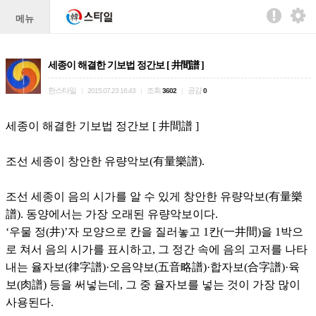
메뉴
세종이 해결한 기보법 정간보 [ 井間譜 ]
한스타일
조회
공감
|
2015.07.23 16:43
|
3602
|
0
세종이 해결한 기보법 정간보 [ 井間譜 ]
조선 세종이 창안한 유량악보(有量樂譜).
조선 세종이 음의 시가를 알 수 있게 창안한 유량악보(有量樂
譜). 동양에서는 가장 오래된 유량악보이다.
‘우물 정(井)’자 모양으로 칸을 질러놓고 1칸(一井間)을 1박으
로 쳐서 음의 시가를 표시하고, 그 정간 속에 음의 고저를 나타
내는 율자보(律字譜)·오음약보(五音略譜)·합자보(合字譜)·육
보(肉譜) 등을 써넣는데, 그 중 율자보를 넣는 것이 가장 많이
사용된다.