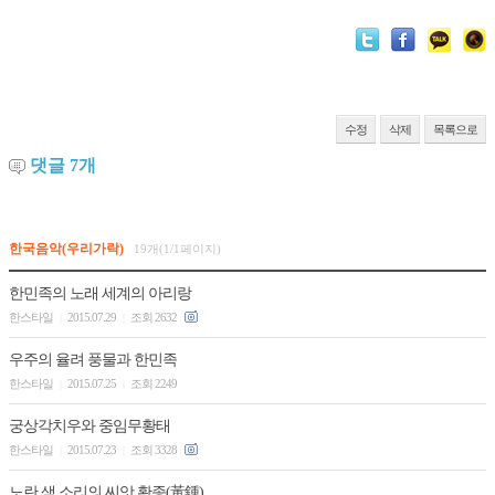
수정
삭제
목록으로
댓글
7
개
한국음악(우리가락)
19개(1/1페이지)
한민족의 노래 세계의 아리랑
한스타일
2015.07.29
조회 2632
|
|
우주의 율려 풍물과 한민족
한스타일
2015.07.25
조회 2249
|
|
궁상각치우와 중임무황태
한스타일
2015.07.23
조회 3328
|
|
노란 색 소리의 씨앗 황종(黃鍾)