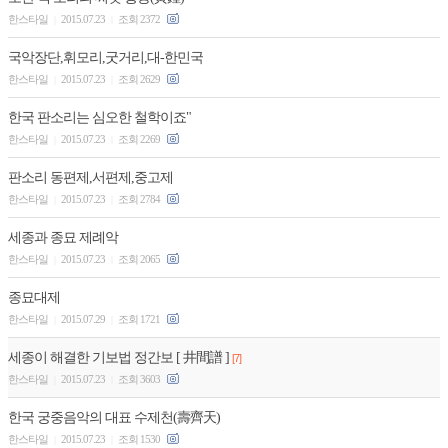
한스타일
2015.07.23
조회 2372
|
|
국악장단,휘모리,굿거리,대-한민국
한스타일
2015.07.23
조회 2629
|
|
한국 판소리는 심오한 철학이죠"
한스타일
2015.07.23
조회 2269
|
|
판소리 동편제,서편제,중고제
한스타일
2015.07.23
조회 2784
|
|
세종과 종묘 제례악
한스타일
2015.07.23
조회 2065
|
|
종묘대제
한스타일
2015.07.29
조회 1721
|
|
세종이 해결한 기보법 정간보 [ 井間譜 ]
[7]
한스타일
2015.07.23
조회 3603
|
|
한국 궁중음악의 대표 수제천(壽齊天)
한스타일
2015.07.23
조회 1530
|
|