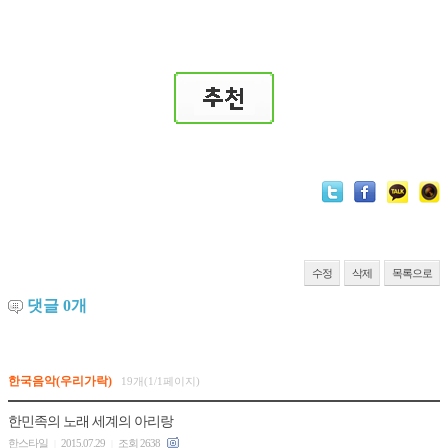
수정
삭제
목록으로
댓글
0
개
한국음악(우리가락)
19개(1/1페이지)
한민족의 노래 세계의 아리랑
한스타일
2015.07.29
조회 2638
|
|