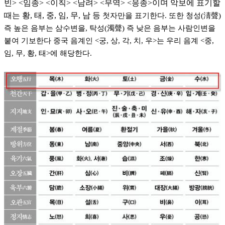
빈> <임종> <이칙> <남려> <무역> <응종>이며 악보에 표기할
때는 황, 태, 중, 임, 무, 남 등
첫자만을 표기한다. 또한 청성(淸聲)
즉 높은 음부는 삼수변을, 탁성(濁聲) 즉 낮은 음부는 사람인변을
붙여 기보한다 중국 음계인 <궁, 상, 각, 치, 우>는 우리 음계 <중,
임, 무, 황, 태>에 해당한다.