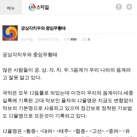
메뉴
궁상각치우와 중임무황태
한스타일
조회
공감
|
2015.07.23 17:21
|
3332
|
1
궁상각치우와 중임무황태
많은 사람들이 궁. 상. 각. 치. 우. 5음계가 우리 나라의 음계라
고 잘못 알고 있다.
국악은 모두 12음률로 되있는데 이것이 우리의 음계이다.세종
실록에 기록된 고대 악보인 율자의 12율명은 지금도 변함없이
악보의 기본명으로 사용되고 있으며 정간보로 정착된 기보법
도 12율명으로 모든것이 기록되고 있다.
12율명은 <황종> <대려> <태주> <협종> <고선> <중려> <유