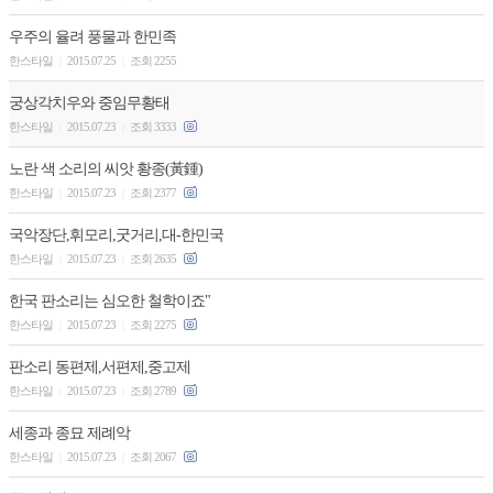
우주의 율려 풍물과 한민족
한스타일
2015.07.25
조회 2255
|
|
궁상각치우와 중임무황태
한스타일
2015.07.23
조회 3333
|
|
노란 색 소리의 씨앗 황종(黃鍾)
한스타일
2015.07.23
조회 2377
|
|
국악장단,휘모리,굿거리,대-한민국
한스타일
2015.07.23
조회 2635
|
|
한국 판소리는 심오한 철학이죠"
한스타일
2015.07.23
조회 2275
|
|
판소리 동편제,서편제,중고제
한스타일
2015.07.23
조회 2789
|
|
세종과 종묘 제례악
한스타일
2015.07.23
조회 2067
|
|