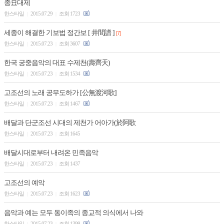
종묘대제
한스타일
2015.07.29
조회 1723
|
|
세종이 해결한 기보법 정간보 [ 井間譜 ]
[7]
한스타일
2015.07.23
조회 3607
|
|
한국 궁중음악의 대표 수제천(壽齊天)
한스타일
2015.07.23
조회 1534
|
|
고조선의 노래 공무도하가 [公無渡河歌]
한스타일
2015.07.23
조회 1467
|
|
배달과 단군조선 시대의 제천가 어아가(於阿歌
한스타일
2015.07.23
조회 1645
|
|
배달시대로부터 내려온 민족음악
한스타일
2015.07.23
조회 1437
|
|
고조선의 예악
한스타일
2015.07.23
조회 1623
|
|
음악과 예는 모두 동이족의 종교적 의식에서 나와
한스타일
2015.07.23
조회 1399
|
|