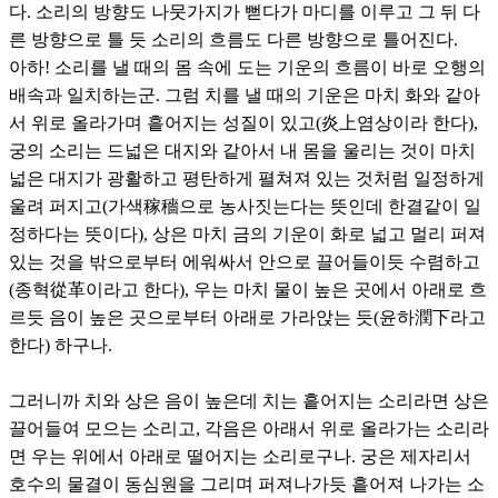
다. 소리의 방향도 나뭇가지가 뻗다가 마디를 이루고 그 뒤 다
른 방향으로 틀 듯 소리의 흐름도 다른 방향으로 틀어진다.
아하! 소리를 낼 때의 몸 속에 도는 기운의 흐름이 바로 오행의
배속과 일치하는군. 그럼 치를 낼 때의 기운은 마치 화와 같아
서 위로 올라가며 흩어지는 성질이 있고(炎上염상이라 한다),
궁의 소리는 드넓은 대지와 같아서 내 몸을 울리는 것이 마치
넓은 대지가 광활하고 평탄하게 펼쳐져 있는 것처럼 일정하게
울려 퍼지고(가색稼穡으로 농사짓는다는 뜻인데 한결같이 일
정하다는 뜻이다), 상은 마치 금의 기운이 화로 넓고 멀리 퍼져
있는 것을 밖으로부터 에워싸서 안으로 끌어들이듯 수렴하고
(종혁從革이라고 한다), 우는 마치 물이 높은 곳에서 아래로 흐
르듯 음이 높은 곳으로부터 아래로 가라앉는 듯(윤하潤下라고
한다) 하구나.
그러니까 치와 상은 음이 높은데 치는 흩어지는 소리라면 상은
끌어들여 모으는 소리고, 각음은 아래서 위로 올라가는 소리라
면 우는 위에서 아래로 떨어지는 소리로구나. 궁은 제자리서
호수의 물결이 동심원을 그리며 퍼져나가듯 흩어져 나가는 소