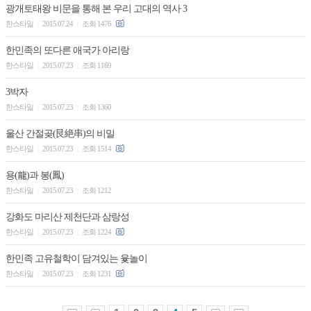
광개토태왕 비문을 통해 본 우리 고대의 역사 3
한스타일
2015.07.24
조회 1476
|
|
한민족의 또다른 애국가 아리랑
한스타일
2015.07.23
조회 1169
|
|
3박자
한스타일
2015.07.23
조회 1360
|
|
울산 간절곶(艮絶串)의 비밀
한스타일
2015.07.23
조회 1514
|
|
용(龍)과 봉(鳳)
한스타일
2015.07.23
조회 1212
|
|
강화도 마리산 제천단과 삼랑성
한스타일
2015.07.23
조회 1224
|
|
한민족 고유철학이 담겨있는 윷놀이
한스타일
2015.07.23
조회 1231
|
|