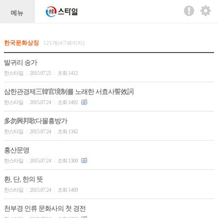
메뉴
한국문화상징
121개(4/7페이지)
발귀리 송가
한스타일
2015.07.25
조회 1412
|
|
삼한관경제三韓官境制를 노래한 서효사誓效詞
한스타일
2015.07.24
조회 1492
|
|
多勿興邦歌다물흥방가
한스타일
2015.07.24
조회 1342
|
|
홍산문명
한스타일
2015.07.24
조회 1300
|
|
환, 단, 한의 뜻
한스타일
2015.07.24
조회 1469
|
|
천부경 인류 문화사의 첫 경전