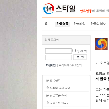
홈
한류열풍
한스타일
한국의 역사
회원 로그인
정보기억
기 소르
회원가입
|
아이디/패스워드찾기
프랑스 
서 한국 
한국음악
드라마 영화 방송
그는 한
연 요지는
한류열풍 소식
렇게 놀
자랑스런 한국인