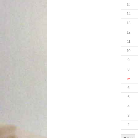
15
14
13
12
11
10
9
8
>>
6
5
4
3
2