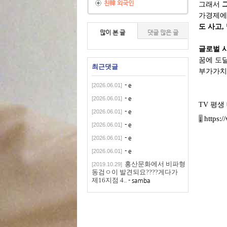
친韓 외국인
그래서
가경제에
도 사고,
많이 본 글
댓글 많은 글
글로벌 
꿈에 도
최근댓글
부가가치
- e
[2026.06.01]
- e
[2026.06.01]
TV 평생 
- e
[2026.06.01]
↓
https
- e
[2026.06.01]
- e
[2026.06.01]
- e
[2026.06.01]
홍산문화에서 비파형
[2019.10.29]
동검ㅇ이 발견되요????게다가
제16지점 4..
- samba