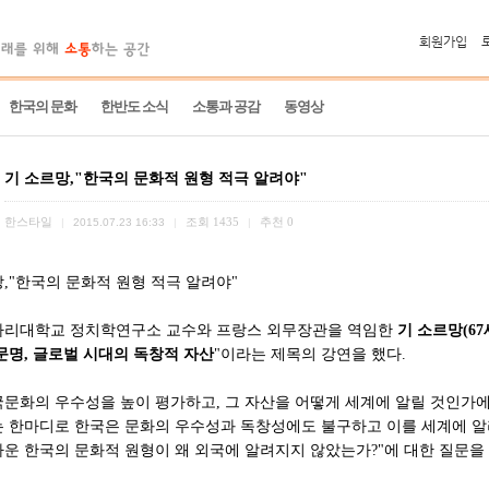
회원가입
한국의 문화
한반도 소식
소통과 공감
동영상
기 소르망,"한국의 문화적 원형 적극 알려야"
한스타일
조회
1435
추천
0
|
2015.07.23 16:33
|
|
망,"한국의 문화적 원형 적극 알려야"
파리대학교 정치학연구소 교수와 프랑스 외무장관을 역임한
기 소르망(67
문명, 글로벌 시대의 독창적 자산
"이라는 제목의 강연을 했다.
국문화의 우수성을 높이 평가하고, 그 자산을 어떻게 세계에 알릴 것인가에
 한마디로 한국은 문화의 우수성과 독창성에도 불구하고 이를 세계에 알리는
라운 한국의 문화적 원형이 왜 외국에 알려지지 않았는가?"에 대한 질문을