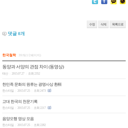
수정
삭제
목록으로
댓글
0
개
한국철학
39개(1/2페이지)
동양과 서양의 관점 차이 (동영상)
태산
2015.07.27
조회 2352
|
|
한민족 문화의 원류는 광명사상 환桓
한스타일
2015.07.25
조회 2473
|
|
고대 한국의 천문기록
한스타일
2015.07.25
조회 2217
|
|
음양오행 영상 모음
한스타일
2015.07.25
조회 2282
|
|