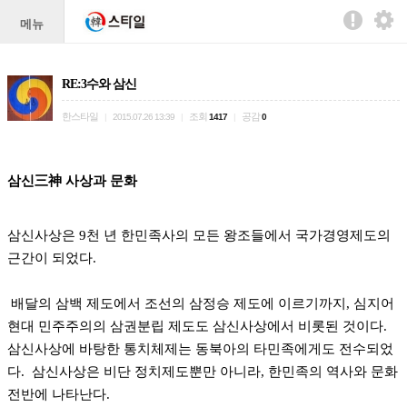
메뉴
RE:3수와 삼신
한스타일
조회
공감
|
2015.07.26 13:39
|
1417
|
0
삼신三神 사상과 문화
삼신사상은 9천 년 한민족사의 모든 왕조들에서 국가경영제도의
근간이 되었다.
배달의 삼백 제도에서 조선의 삼정승 제도에 이르기까지, 심지어
현대 민주주의의 삼권분립 제도도 삼신사상에서 비롯된 것이다.
삼신사상에 바탕한 통치체제는 동북아의 타민족에게도 전수되었
다. 삼신사상은 비단 정치제도뿐만 아니라, 한민족의 역사와 문화
전반에 나타난다.