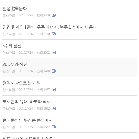
칠성七星문화
한스타일
2015.07.24
조회 2489
|
|
인간 한계의 1만배` 우주 에너지, 북두칠성에서 나온다
한스타일
2015.07.26
조회 2110
|
|
3수와 삼신
한스타일
2015.07.24
조회 2362
|
|
RE:3수와 삼신
한스타일
2015.07.26
조회 1418
|
|
정역사상으로 본 개벽
한스타일
2015.07.24
조회 1437
|
|
도서관의 유래, 하도와 낙서
한스타일
2015.07.24
조회 1612
|
|
현대문명의 뿌리는 동양에서
한스타일
2015.07.25
조회 1532
|
|
하도 낙서에서 오행이 나왔다