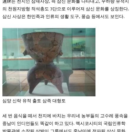
連牌는 천지인 삼재사상, 즉 삼신 문화를 나타내고, 우하량 유적지
의 천원지방형 적석총도 3단으로 이루어져 삼신 문화를 상징한다.
삼신 사상은 한민족과 인류의 생활 도구, 풍습 등에서도 보인다.
심양 신락 유적 출토 삼족 대형토
세 번 음식을 떼서 천지에 바치는 우리네 농부들의 고수레 풍속을
중남미 인디언들도 똑같이 하고 있다. 멕시코시티의 국립인류학
박물관에 소장된 삼발이 그릇에서도 중남미에 전파된 삼신 문화